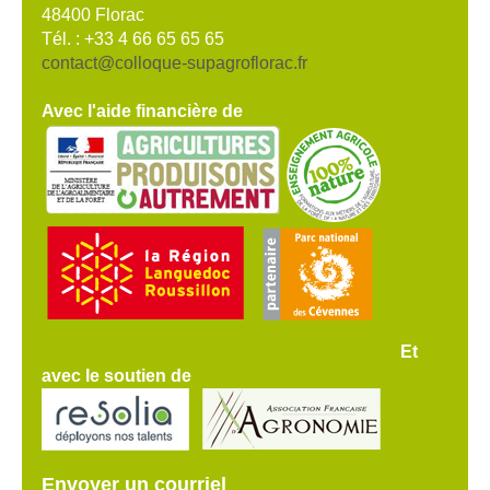
48400 Florac
Tél. : +33 4 66 65 65 65
contact@colloque-supagroflorac.fr
Avec l'aide financière de
Et
avec le soutien de
Envoyer un courriel