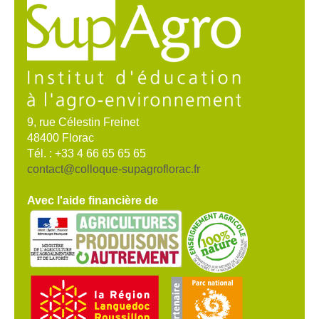
9, rue Célestin Freinet
48400 Florac
Tél. : +33 4 66 65 65 65
contact@colloque-supagroflorac.fr
Avec l'aide financière de