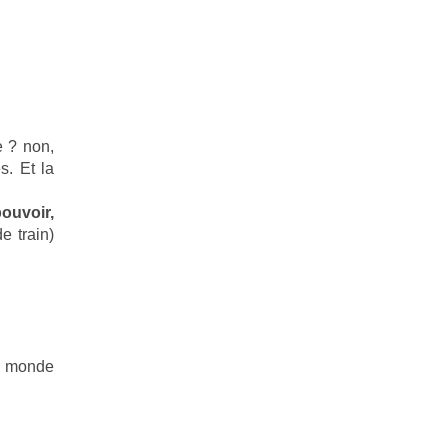
e ? non,
s. Et la
ouvoir,
de train)
le monde