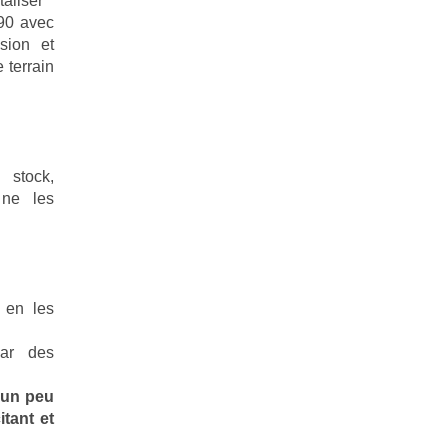
taliser
 90 avec
usion et
 terrain
 stock,
n ne les
 en les
par des
n un peu
itant et