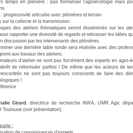
s temps en plénière : pas formaliser l'agroécologie mais p
ns
 : progressivité articulée avec plénières et terrain
sur la collecte et la transmission.
upes des ateliers thématiques seront disséminés sur les ate
 pour rapporter une diversité de regards et rebrasser les idées qu
n discussion par les intervenants des plénières.
rminer une dernière table ronde sera réalisée avec des profes
giront aux travaux des ateliers.
mateurs d'atelier ne sont pas forcément des experts en agro-é
intérêt de reformuler parfois ! De même que les acteurs de ter
 rencontrés ne sont pas toujours conscients de faire des dé
logiques !
férence
halie Girard
, directrice de recherche INRA, UMR Agir, dépa
 Toulouse (voir présentation)
parle :
isation de connaissances d'experts