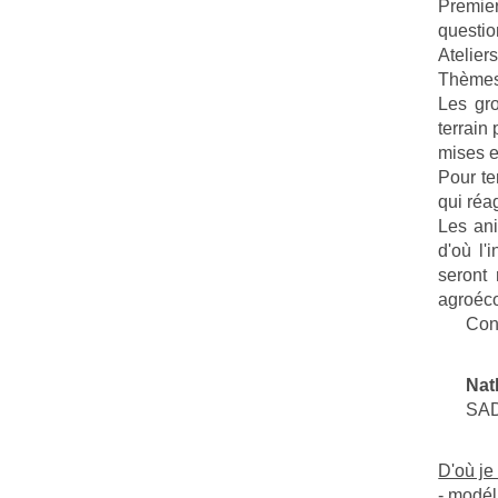
Premier
questio
Ateliers
Thèmes 
Les gro
terrain
mises e
Pour te
qui réa
Les ani
d'où l'
seront
agroéco
Con
Nat
SAD
D'où je 
- modél