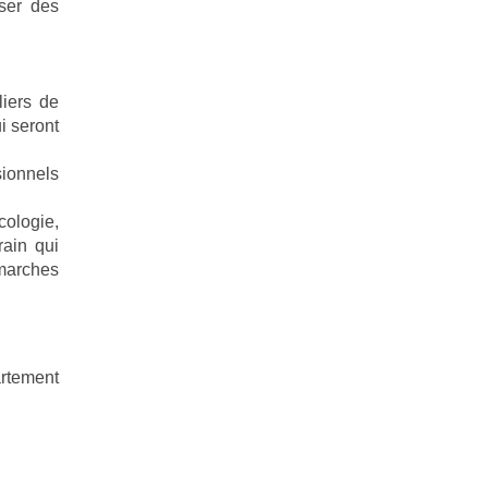
oser des
liers de
i seront
sionnels
cologie,
rain qui
marches
rtement