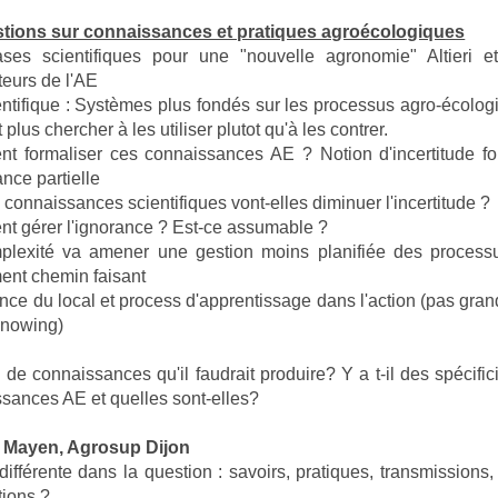
stions sur connaissances et pratiques agroécologiques
ses scientifiques pour une "nouvelle agronomie" Altieri et
eurs de l'AE
ntifique : Systèmes plus fondés sur les processus agro-écolog
 plus chercher à les utiliser plutot qu'à les contrer.
 formaliser ces connaissances AE ? Notion d'incertitude for
ance partielle
 connaissances scientifiques vont-elles diminuer l'incertitude ?
 gérer l'ignorance ? Est-ce assumable ?
plexité va amener une gestion moins planifiée des process
ent chemin faisant
nce du local et process d'apprentissage dans l'action (pas gra
Knowing)
de connaissances qu'il faudrait produire? Y a t-il des spécific
sances AE et quelles sont-elles?
k Mayen, Agrosup Dijon
différente dans la question : savoirs, pratiques, transmissions,
tions ?