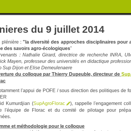
nieres du 9 juillet 2014
 plénière :
"la diversité des approches disciplinaires pour 
me des savoirs agro-écologiques
"
ervenants :
Nathalie Girard
, directrice de recherche INRA, U
rick Mayen,
professeur des universités en didactique professio
o Sup Dijon et
Elise Demeulenaere
erture du colloque par Thierry Dupeuble, directeur de
Sup
rac
tamment l'appui de POFE / sous direction des politiques de f
GER
id Kumurdjian (
SupAgroFlorac
), rappelle l'engagement coll
te l'équipe de Florac et du comité de pilotage pour prépa
rnées.
mme et méthodologie pour le colloque