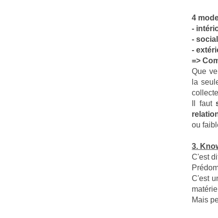
4 mode
- intér
- socia
- extér
=> Com
Que veu
la seul
collect
Il faut
relatio
ou faib
3. Kno
C'est di
Prédomi
C'est u
matérie
Mais pe