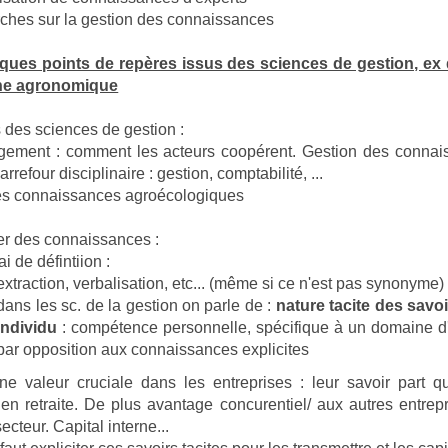
rches sur la gestion des connaissances
lques points de repères issus des sciences de gestion, ex 
ne agronomique
 des sciences de gestion :
gement : comment les acteurs coopérent. Gestion des connai
arrefour disciplinaire : gestion, comptabilité, ...
es connaissances agroécologiques
er des connaissances :
i de défintiion :
extraction, verbalisation, etc... (même si ce n'est pas synonyme)
dans les sc. de la gestion on parle de :
nature tacite des savo
individu
: compétence personnelle, spécifique à un domaine d'
par opposition aux connaissances explicites
ne valeur cruciale dans les entreprises : leur savoir part q
 en retraite. De plus avantage concurentiel/ aux autres entrep
cteur. Capital interne...