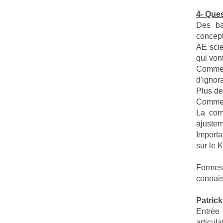
4- Que
Des ba
concept
AE scie
qui vont
Comment
d'ignor
Plus de
Comment
La com
ajustem
Importa
sur le 
Formes 
connais
Patric
Entrée 
articula