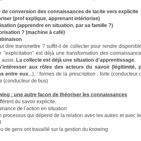
 de conversion des connaissances de tacite vers explicite
ioriser (prof explique, apprenant intériorise)
lisation (apprendre en situation, par sa famille ?)
iorisation ? (machine à café)
binaison
t dire transmettre ? suffit-il de collecter pour rendre disponibl
e "explicitation" est déjà une transformation des connaissance
e aussi.
La collecte est déjà une situation d'apprentissage.
s'intéresser aux rôles des acteurs du savoir (légitimité, p
ns entre eux
...), : formes de la prescription : forte (conducteur 
le (conducteur de bus)
wing : une autre facon de théoriser les connaissances
fférent du savoir explicite.
nance de l'action en situation
n processus qui dépend de la relation avec les autres et avec 
l
u de gens ont travaillé sur la gestion du knowing