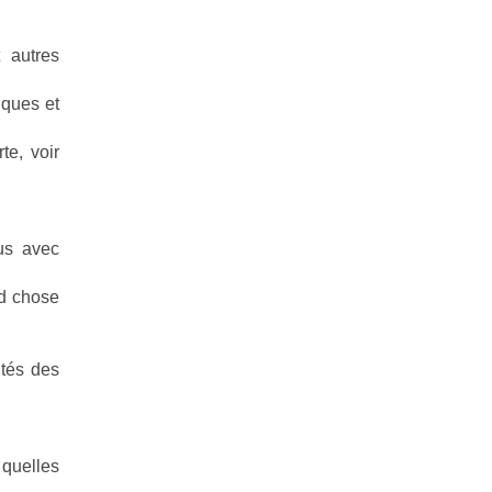
 autres
iques et
te, voir
us avec
nd chose
ités des
 quelles