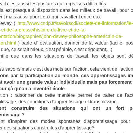
vail c'est aussi les postures du corps, ses difficultés
la est presque à dispostion dans les milieux de travail, pour 
nt mais aussi pour ceux qui travaillent entre eux
Dewey (
http://www.cndp.fr/savoirscdi/societe-de-linformation/l
-et-de-la-presse/histoire-du-livre-et-de-la-
tation/biographies/john-dewey-philosophe-americain-de-
ion.html
) parle d' évaluation, donner de la valeur (facile, poss
 que, ce serait mieux, c'est pénible, c'est dégoutant,...)
ifie que dans les situations de travail, les objets sont d
.
es savoirs mais c'est des mots sur l'action, cela vient de l'actio
ons par la participation au monde. ces apprentissages imp
t avoir une grande valeur individuelle mais pas forcement 
our çà qu'on a inventé l'école
tion : raisonner de cette manière permet de traiter de l'ac
ntissage, des conditions d'apprentissage et transmission.
nt construire des situations qui ont un fort pot
entissage ?
t s'inspirer des modes spontanés d'apprentissage pour 
r des situations construites d'apprentissage?