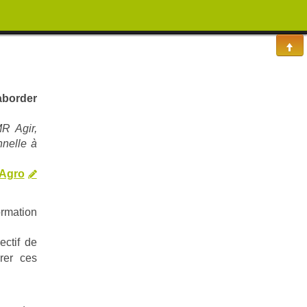
aborder
MR Agir,
nnelle à
Agro
ormation
ectif de
rer ces