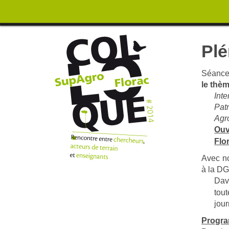
Plé
Séance
le thè
Int
Pat
Agr
Ouv
Flo
Avec no
à la D
Dav
tou
jou
Progra