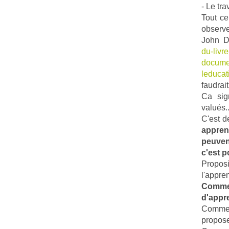
- Le tra
Tout ce
observe
John 
du-livre
documen
leducat
faudrait
Ca sign
valués..
C'est d
appren
peuven
c'est p
Proposi
l'appre
Comme
d'appr
Commen
propose