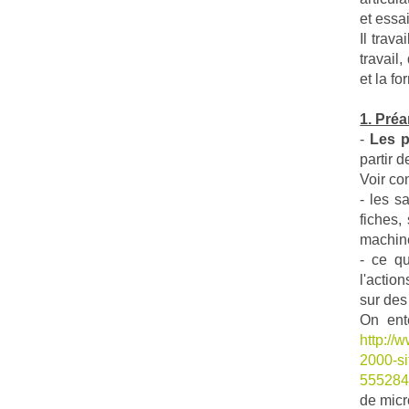
et essa
Il trav
travail
et la fo
1. Préa
-
Les p
partir d
Voir co
- les s
fiches,
machine
- ce qu
l'action
sur des
On ent
http://
2000-si
555284
de micr