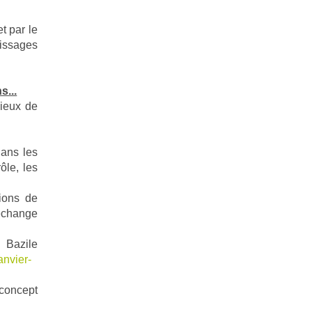
t par le
tissages
s...
mieux de
dans les
ôle, les
tions de
, échange
 Bazile
anvier-
e concept