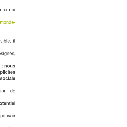
ceux qui
e-monde-
ible, il
ésignés,
n :
nous
licites
sociale
tion, de
entiel
pouvoir