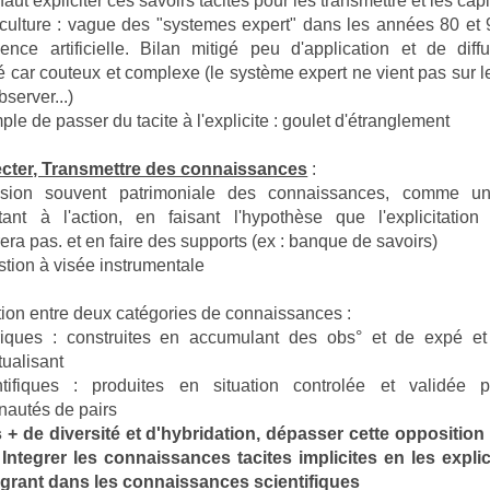
faut expliciter ces savoirs tacites pour les transmettre et les capi
culture : vague des "systemes expert" dans les années 80 et
ligence artificielle. Bilan mitigé peu d'application et de diff
lté car couteux et complexe (le système expert ne vient pas sur le
bserver...)
ple de passer du tacite à l'explicite : goulet d'étranglement
lecter, Transmettre des connaissances
:
sion souvent patrimoniale des connaissances, comme un
tant à l'action, en faisant l'hypothèse que l'explicitatio
era pas. et en faire des supports (ex : banque de savoirs)
tion à visée instrumentale
ion entre deux catégories de connaissances :
riques : construites en accumulant des obs° et de expé et
ualisant
ntifiques : produites en situation controlée et validée 
autés de pairs
 + de diversité et d'hybridation, dépasser cette oppositio
. Integrer les connaissances tacites implicites en les explic
égrant dans les connaissances scientifiques