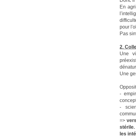
Donc il 
En agri
l'intel
difficu
pour l'o
Pas sim
2. Col
Une vi
préexis
dénatur
Une ges
Opposit
- empi
concept
- scie
commun
=>
vers
stérile
les int