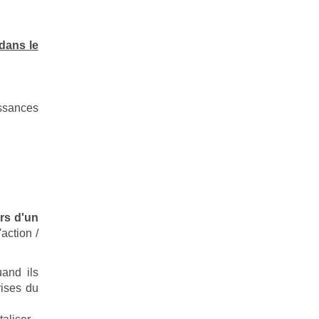
dans le
ssances
irs d'un
action /
uand ils
rises du