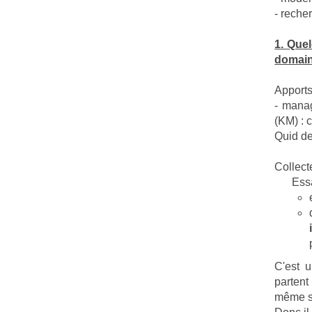
- reche
1. Que
domai
Apports
- mana
(KM) : c
Quid d
Collect
Essa
C'est u
partent
même se