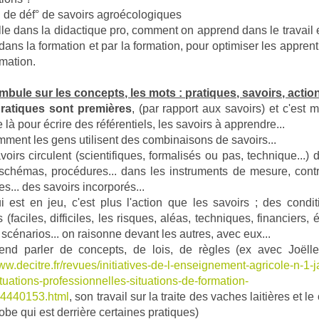
i de déf° de savoirs agroécologiques
aille dans la didactique pro, comment on apprend dans le travail e
, dans la formation et par la formation, pour optimiser les appren
rmation.
mbule sur les concepts, les mots : pratiques, savoirs, action
ratiques sont premières
, (par rapport aux savoirs) et c'est 
e là pour écrire des référentiels, les savoirs à apprendre...
mment les gens utilisent des combinaisons de savoirs...
avoirs circulent (scientifiques, formalisés ou pas, technique...) 
 schémas, procédures... dans les instruments de mesure, contr
s... des savoirs incorporés...
i est en jeu, c'est plus l'action que les savoirs ; des condi
s (faciles, difficiles, les risques, aléas, techniques, financiers
 scénarios... on raisonne devant les autres, avec eux...
end parler de concepts, de lois, de règles (ex avec Joëlle
www.decitre.fr/revues/initiatives-de-l-enseignement-agricole-n-1-j
tuations-professionnelles-situations-de-formation-
4440153.html
, son travail sur la traite des vaches laitières et l
obe qui est derrière certaines pratiques)