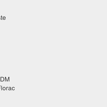
te
EDDM
lorac