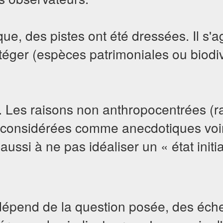
, des pistes ont été dressées. Il s'agit
otéger (espèces patrimoniales ou biodiv
s. Les raisons non anthropocentrées (rai
 considérées comme anecdotiques voire
aussi à ne pas idéaliser un « état init
dépend de la question posée, des échel