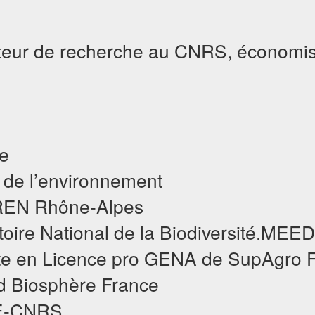
teur de recherche au CNRS, économis
e
 de l’environnement
REN Rhône-Alpes
ire National de la Biodiversité.ME
te en Licence pro GENA de SupAgro F
d Biosphère France
E-CNRS